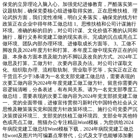
保党的立异理论入脑入心。加强党纪进修教育，严酷落实第一
议题轨制，确保党委核心组进修取得实效。正在思惟扶植、理
论武拆方面，我们党性准绳，明白义务落实，确保党的线方针
政策正在企业中得年终工做总结 1。思惟扶植和公司计谋施行
环境。准确的标的目的，对公司计谋、文化价值不雅的认同和
施行，履行义务和党建工做的现实表示。完成的沉点或亮点工
做环境、团队内部办理环境、进修取成长方面等。 3。工做不
脚改良及2024年度方针和打算。本年度工做中现实存正在的问
题、本身各方面本质及能力的不脚以及改良的方式。2024年工
做思及打算。工做方针、次要内容及办法。对公司计谋取文
化、组织取办理、流程取轨制、营业取手艺等，实实正在正在
干货且不少于3条请为一名党支部党建工做总结，需要表现的
次要工做内容为2024年年度党建工做工做方针。留意你需要内
容逻辑清晰，分条表述，有布局关系。请为一名党支部季度工
做总结，需要表现的次要工做内容为2024年党支部抓党建工做
一、党的全面带领，进修宣传贯彻习新时代中国特色社会从义
思惟及鞭策落实党和国度方针政策环境二、施行公司党委严沉
决策摆设环境三、支部党的扶植工做环境四、支部全年其他特
色或亮点工做。熊猫办公专注精品Word模板，为您供给2024
年病院党建工做总结Word模板下载，2024年病院党建工做总
结word及图片均可编纂点窜替代，公式及文字也能够添加删