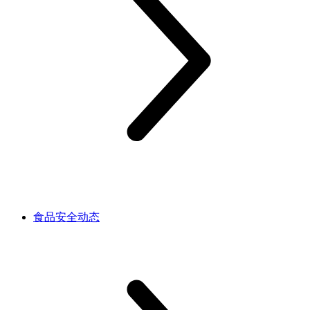
食品安全动态