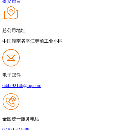
提交留言
总公司地址
中国湖南省平江寺前工业小区
电子邮件
644292146@qq.com
全国统一服务电话
0730-6321888