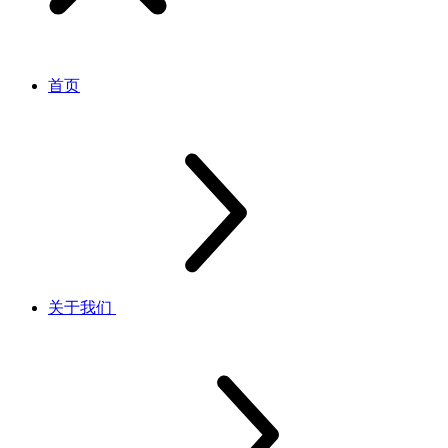
首页
关于我们