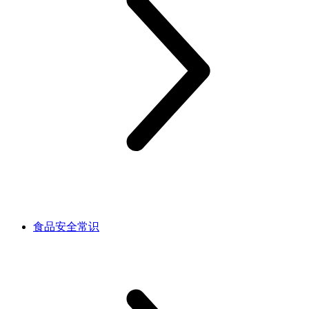
食品安全常识